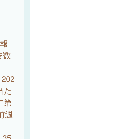
ら報
告数
202
当た
年第
前週
。
35