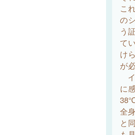
こ
の
う
て
け
が
イ
に
38
全
と
も