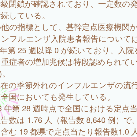
学級閉鎖が確認されており、一定数の
継続している。
の他の指標として、基幹定点医療機関
インフルエンザ入院患者報告については
3 年第 25 週以降 0 が続いており、入
る重症者の増加兆候は特段認められて
)。
在の季節外れのインフルエンザの流
、全国においても発生している。
23 年第 28 週時点で全国における定点
告数は 1.76 人（報告数 8,640 例）で
含む 19 都県で定点当たり報告数1.0 