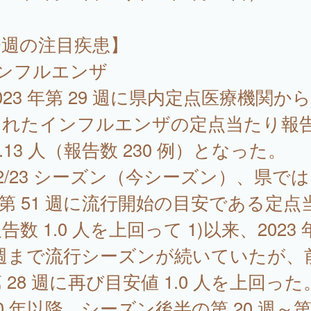
今週の注目疾患】
インフルエンザ
23 年第 29 週に県内定点医療機関か
されたインフルエンザの定点当たり報
1.13 人（報告数 230 例）となった。
22/23 シーズン（今シーズン）、県では 
年第 51 週に流行開始の目安である定点
告数 1.0 人を上回って 1)以来、2023 
 週まで流行シーズンが続いていたが、
 28 週に再び目安値 1.0 人を上回った
10 年以降、シーズン後半の第 20 週～第 