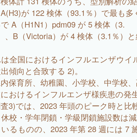
検体計 131 検体のうち、型別解析の
A(H3)が 122 検体（93.1％）で最も
で A（H1N1）pdm09 が 5 検体（3.
）、B（Victoria）が 4 検体（3.1％）
。
れは全国におけるインフルエンザウイ
出傾向と合致する 2)。
内保育所、幼稚園、小学校、中学校、
校におけるインフルエンザ様疾患の発
査3)では、2023 年頭のピーク時と比
と休校・学年閉鎖・学級閉鎖施設数は減
いるものの、2023 年第 28 週には 7 