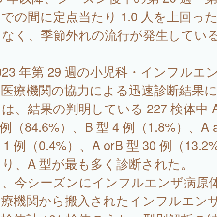
での間に定点当たり 1.0 人を上回っ
はなく、季節外れの流行が発生してい
23 年第 29 週の小児科・インフルエ
点医療機関の協力による迅速診断結果
は、結果の判明している 227 検体中 A
 例（84.6%）、B 型 4 例（1.8%）、A a
 1 例（0.4%）、A orB 型 30 例（13.2
り、A 型が最も多く診断された。
た、今シーズンにインフルエンザ病原
医療機関から搬入されたインフルエン