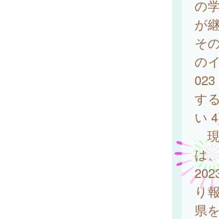
の
が
そ
の
02
す
い 4
現
は
20
り報
県を