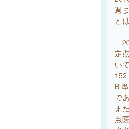
週ま
と
20
定
いて
192
B 型
であ
ま
点