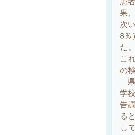
患者
果、
次い
8％
た
こ
の検
県
学
告調
る
して