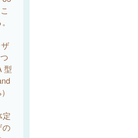
たこ
る。
ンザ
につ
 型
nd
%）
体定
ザの