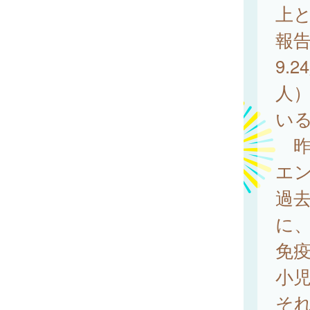
上
報告
9.
人
いる
昨
エン
過去
に
免
小
それ