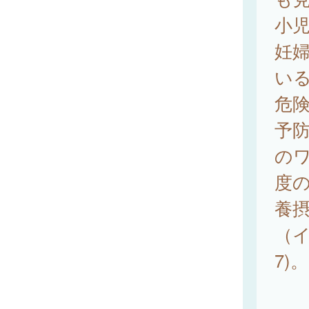
小
妊
い
危
予
の
度
養
（
7)。