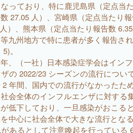
となっており、特に鹿児島県（定点当
数 27.05 人）、宮崎県（定点当たり
24人）、熊本県（定点当たり報告数 6.35
）等九州地方で特に患者が多く報告さ
 5)。
年、（一社）日本感染症学会はインフ
ザの 2022/23 シーズンの流行につい
 2 年間、国内での流行がなかったた
、社会全体のインフルエンザに対する
疫が低下しており、一旦感染がおこる
児を中心に社会全体で大きな流行とな
があるとして注意喚起を行っている 6