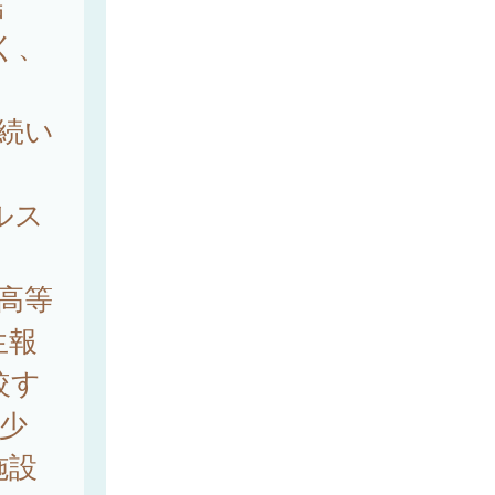
結
多く、
と続い
ルス
高等
生報
較す
少
施設