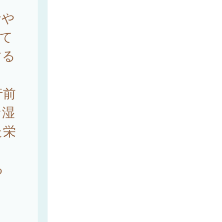
者や
て
する
行前
な湿
た栄
る
る