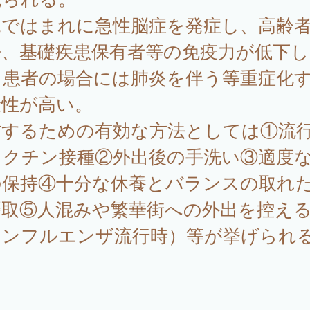
児ではまれに急性脳症を発症し、高齢
婦、基礎疾患保有者等の免疫力が低下し
る患者の場合には肺炎を伴う等重症化
険性が高い。
防するための有効な方法としては①流
ワクチン接種②外出後の手洗い③適度
の保持④十分な休養とバランスの取れ
摂取⑤人混みや繁華街への外出を控え
インフルエンザ流行時）等が挙げられ