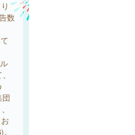
たり
報告数
れて
ル
て、
め
集団
と、
るお
)。