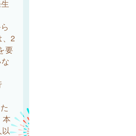
発生
から
、2
院を要
いな
行
当た
、本
人以