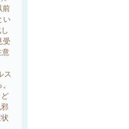
以前
とい
化し
見受
注意
ルス
る。
など
風邪
症状