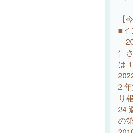
【
■
20
告
は 
20
2 
り報
24
の第
20