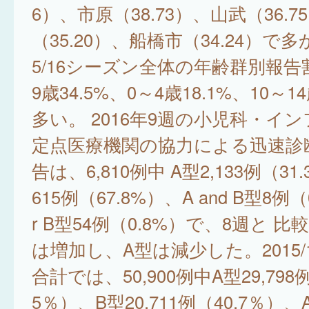
6）、市原（38.73）、山武（36.
（35.20）、船橋市（34.24）で多
5/16シーズン全体の年齢群別報告
9歳34.5%、0～4歳18.1%、10～14
多い。 2016年9週の小児科・イ
定点医療機関の協力による迅速診
告は、6,810例中 A型2,133例（31
615例（67.8%）、A and B型8例（
r B型54例（0.8%）で、8週と 
は増加し、A型は減少した。2015/
合計では、50,900例中A型29,798例
5％）、B型20,711例（40.7％）、A 