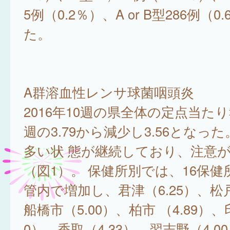
5例（0.2％）、A or B型286例（
た。
A群溶血性レンサ球菌咽頭炎
2016年10週の県全体の定点当た
週の3.79から減少し3.56となっ
多い状 態が継続しており、注意
（図1）。 保健所別では、16保健
管内で増加し、君津（6.25）、松戸
船橋市（5.00）、柏市 （4.89）、
0）、香取（4.33）、習志野（4.