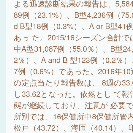
よる迅速診断結果の報告は、5,584例
89例（23.1%）、B型4,236例（75.
d B型18例（0.3%）、A or B型41
あっ た。2015/16シーズン合計では
中A型31,087例（55.0％）、B型24,
2％）、A and B 型123例（0.2％）、
7例（0.6%）であった。2016年1
の定点当たり報告数は、 8週の33.
し33.62となった。依然とし て
態が継続しており、注意が 必要で
所別では、16保健所中8保健所管
松戸（43.72）、海匝（40.14）、印