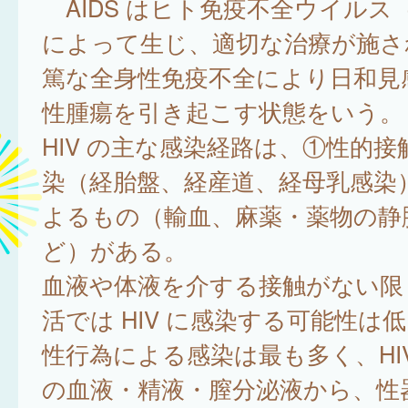
AIDS はヒト免疫不全ウイルス（
によって生じ、適切な治療が施さ
篤な全身性免疫不全により日和見
性腫瘍を引き起こす状態をいう。
HIV の主な感染経路は、①性的
染（経胎盤、経産道、経母乳感染
よるもの（輸血、麻薬・薬物の静
ど）がある。
血液や体液を介する接触がない限
活では HIV に感染する可能性は低い
性行為による感染は最も多く、HI
の血液・精液・膣分泌液から、性