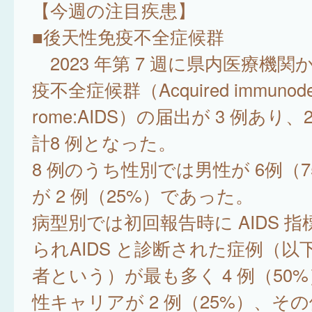
【今週の注目疾患】
■後天性免疫不全症候群
2023 年第 7 週に県内医療機関
疫不全症候群（Acquired immunodefi
rome:AIDS）の届出が 3 例あり、
計8 例となった。
8 例のうち性別では男性が 6例（
が 2 例（25%）であった。
病型別では初回報告時に AIDS 
られAIDS と診断された症例（以下、
者という）が最も多く 4 例（50
性キャリアが 2 例（25%）、その他