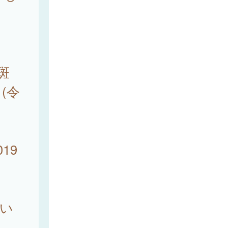
斑
(令
19
ない