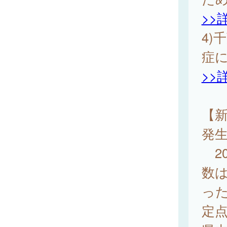
>>
4)
症
>>
【新
発
20
数は
っ
定点