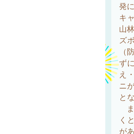
発
キ
山林
ズボ
（防
ずに
え・
ニ
とな
ま
く
が