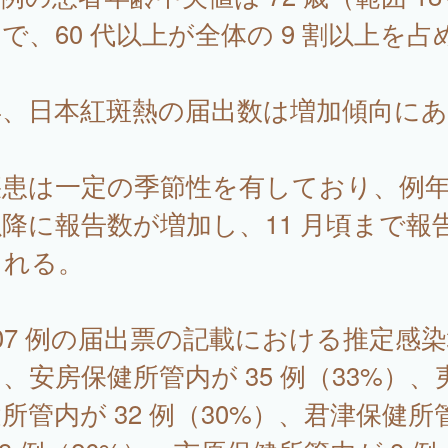
で、60 代以上が全体の 9 割以上を占
。
年、日本紅斑熱の届出数は増加傾向にあ
。
患は一定の季節性を有しており、例年 
降に報告数が増加し、11 月頃まで報
られる。
7 例の届出票の記載における推定感染
、安房保健所管内が 35 例（33%）、
所管内が 32 例（30%）、君津保健所