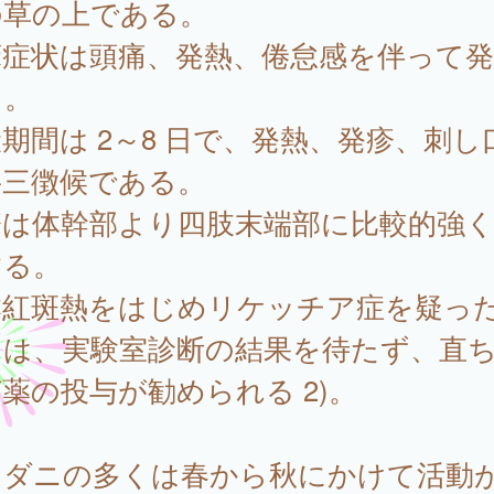
の草の上である。
床症状は頭痛、発熱、倦怠感を伴って発
る。
期間は 2～8 日で、発熱、発疹、刺し
要三徴候である。
疹は体幹部より四肢末端部に比較的強
する。
本紅斑熱をはじめリケッチア症を疑っ
には、実験室診断の結果を待たず、直
薬の投与が勧められる 2)。
ダニの多くは春から秋にかけて活動