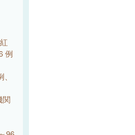
本紅
6 例
 例、
機関
。
～96