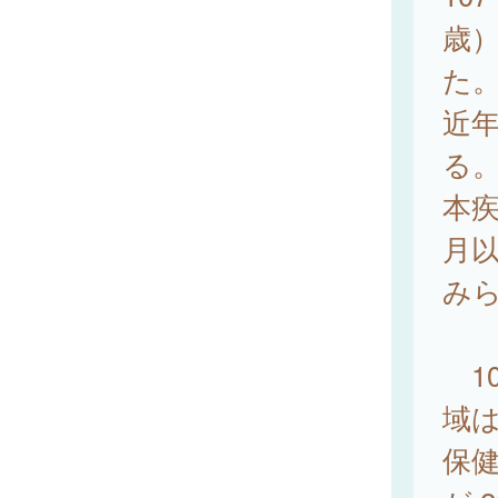
歳）
た
近
る
本疾
月以
み
10
域は
保健