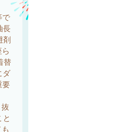
等で
袖長
避剤
座ら
着替
にダ
重要
き抜
こと
ても