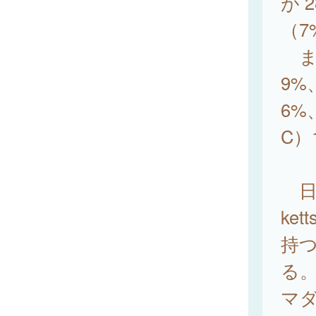
が 
（
ま
9%
6%
C）
日本
ke
持
る
マ