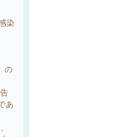
感染
）の
報告
人であ
降、