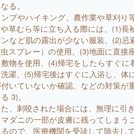
になる。
ャンプやハイキング、農作業や草刈り
や草むら等に立ち入る際には、(1)長
ンなど肌の露出が少ない服装、(2)忌
虫スプレー）の使用、(3)地面に直接
敷物を使用、(4)帰宅をしたらすぐに
洗濯、(5)帰宅後はすぐに入浴し、体
が付いていないか確認、などの対策が
る 3)。
た、刺咬された場合には、無理に引
とマダニの一部が皮膚に残ってしまう
あるので、医療機関を受診して除去し