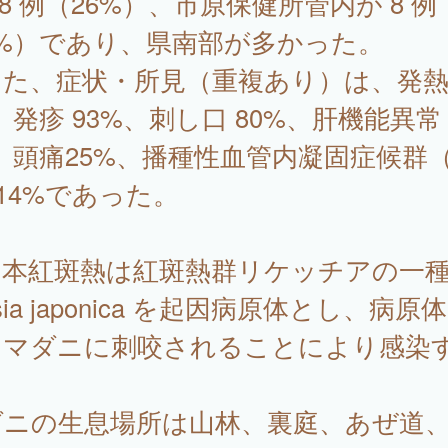
28 例（26%）、市原保健所管内が 8 例
7%）であり、県南部が多かった。
た、症状・所見（重複あり）は、発熱 
、発疹 93%、刺し口 80%、肝機能異常 
、頭痛25%、播種性血管内凝固症候群（
14%であった。
紅斑熱は紅斑熱群リケッチアの一種 R
ttsia japonica を起因病原体とし、病原
つマダニに刺咬されることにより感染
。
ダニの生息場所は山林、裏庭、あぜ道