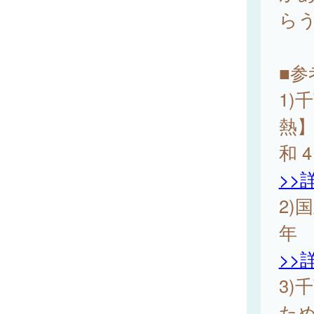
らう
■参
1)
熱
和 4
>>
2)
年
>>
3)
ため