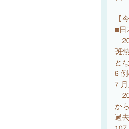
【
■日
20
斑熱
と
6 
7 
20
から
過去
10