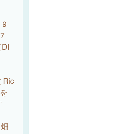
9
7
DI
ic
体を
す
、畑