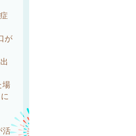
症
口が
く出
た場
ちに
が活