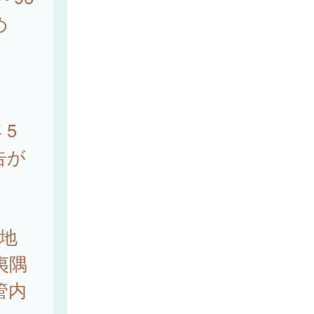
め
5
告が
地
夷隅
管内