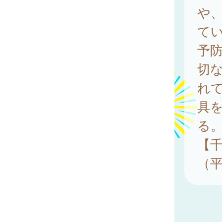
や
て
予
切
れ
具
る
【
（平