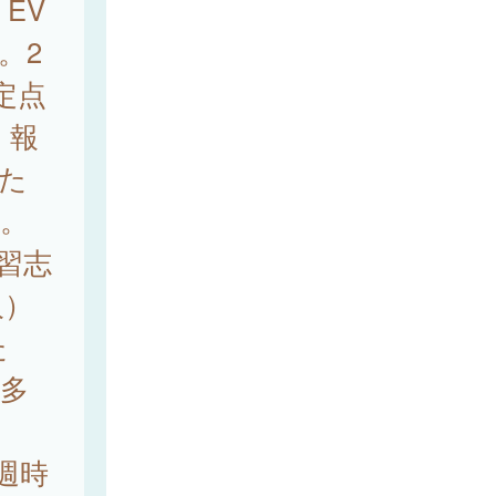
 EV
た。2
定点
、報
当た
）。
習志
人）
た
が多
週時