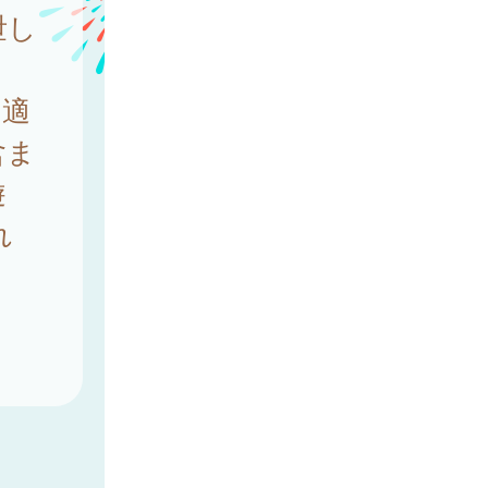
泄し
の適
含ま
遊
れ