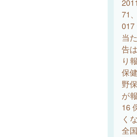
201
71
01
当た
告は
り報
保健
野保
が報
16
くな
全国