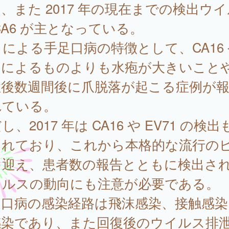
、また 2017 年の現在までの検出ウ
CA6 が主となっている。
6 による手足口病の特徴として、CA16 
1 によるものよりも水疱が大きいこと
症後数週間後に爪脱落が起こる症例が
れている。
し、2017 年は CA16 や EV71 の検出
されており、これから本格的な流行の
を迎え、患者数の報告とともに検出さ
イルスの動向にも注意が必要である。
足口病の感染経路は飛沫感染、接触感染
感染であり、また回復後のウイルス排