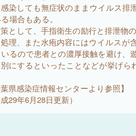
、感染しても無症状のままウイルス排
いる場合もある。
防策として、手指衛生の励行と排泄物
な処理、また水疱内容にはウイルスが
ているので患者との濃厚接触を避け、
を別にするといったことなどが挙げら
。
千葉県感染症情報センターより参照】
成29年6月28日更新）