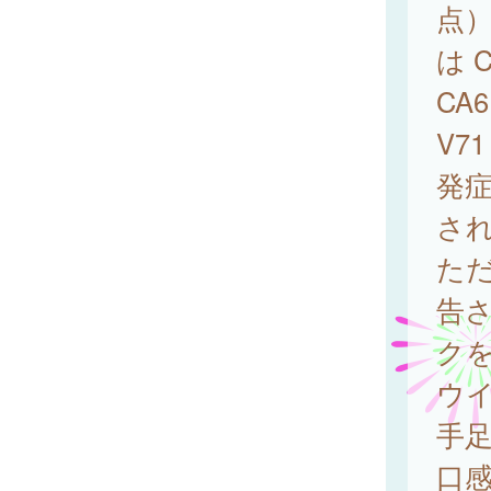
点）
は 
CA
V7
発
さ
ただ
告
ク
ウ
手
口