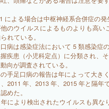
嘔吐、頭痛などがある場合は注意を要
。
71 による場合は中枢神経系合併症の発
が他のウイルスによるものよりも高い
知られている。
口病は感染症法において 5 類感染症
把握疾患（小児科定点）に分類され、
生動向が調査されている。
年の手足口病の報告は年によって大き
、2011 年、2013 年、2015 年と隔年
を認めた。
た年により検出されたウイルスも異な