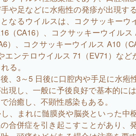
び手や足などに水疱性の発疹が出現す
因となるウイルスは、コクサッキーウ
A16（CA16）、コクサッキーウイルス 
A6）、コクサッキーウイルス A10（C
やエンテロウイルス 71（EV71）など
られる。
後、3～5 日後に口腔内や手足に水疱
が出現し、一般に予後良好で基本的に
内で治癒し、不顕性感染もある。
かし、まれに髄膜炎や脳炎といった中
系の合併症を引き起こすことがあり、