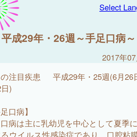
Select La
平成29年・26週～手足口病～
2017年0
の注目疾患 平成29年・25週(6月26
2日)
手足口病】
足口病は主に乳幼児を中心として夏季
するウイルス性感染症であり、口腔粘