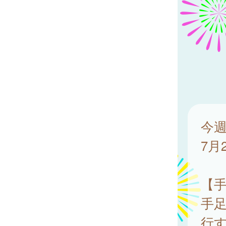
今週
7月
【
手
行