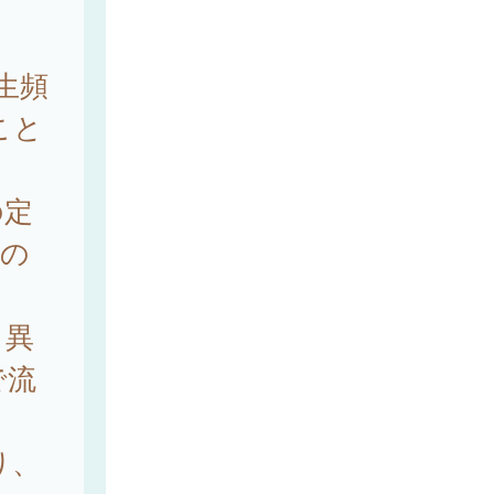
す
生頻
こと
の定
その
く異
で流
り、