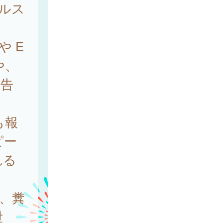
イルス
や E
や、
報告
も報
ピー
れる
、糞
泄