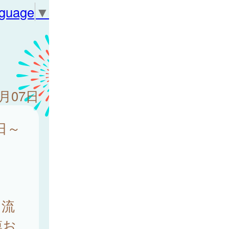
nguage
▼
7月07日
日～
に流
膜お