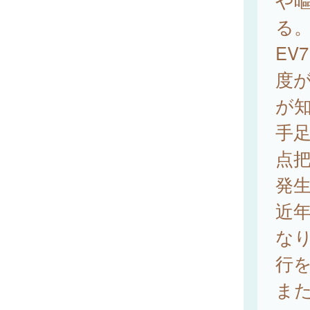
や
る
EV
度
が
手足
点
発
近
なり
行
ま