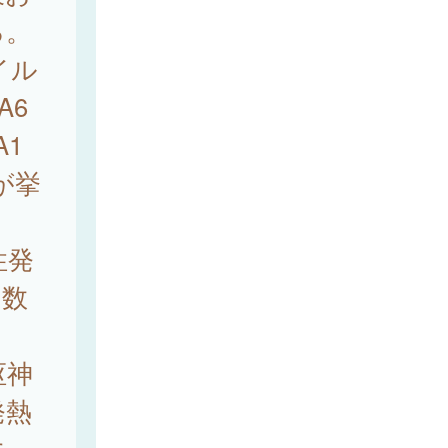
る。
イル
A6
A1
が挙
性発
は数
枢神
発熱