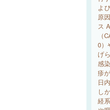
よ
原
ス 
（C
0）
げ
感染
疹
日
し
経