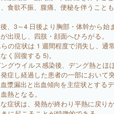
く、食欲不振、腹痛、便秘を伴うこと
。
後、3～4 日後より胸部・体幹から始
疹が出現し、四肢・顔面へひろがる。
らの症状は 1 週間程度で消失し、通
なく回復する 5)。
ングウイルス感染後、デング熱とほ
に発症し経過した患者の一部において
、血漿漏出と出血傾向を主症状とする
出血熱となる。
篤な症状は、発熱が終わり平熱に戻り
ときに起こることが特徴的である。