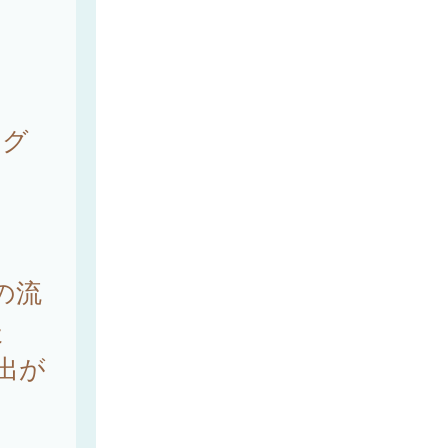
ング
の流
た
届出が