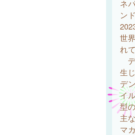
ネパ
ンド
20
世
れて
デ
生
デ
イ
型の
主
マ