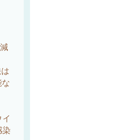
ら
減
法は
能な
ウイ
感染