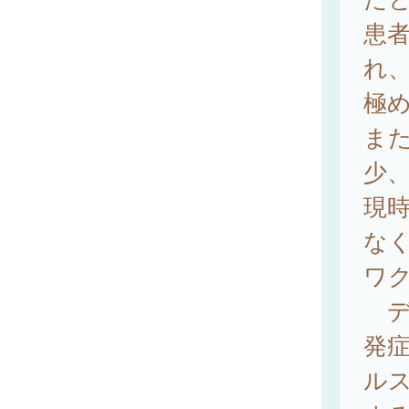
患
れ
極
ま
少、
現
な
ワク
デ
発
ル