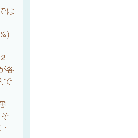
内では
3%）
2
代が各
割で
割
、そ
東・