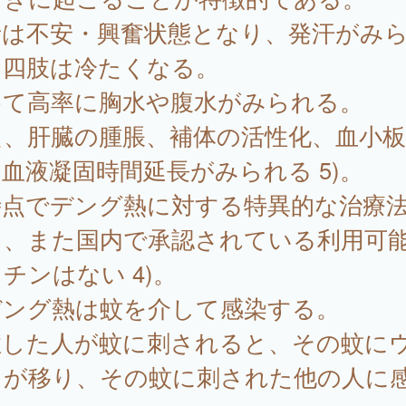
者は不安・興奮状態となり、発汗がみ
、四肢は冷たくなる。
めて高率に胸水や腹水がみられる。
た、肝臓の腫脹、補体の活性化、血小板
血液凝固時間延長がみられる 5)。
時点でデング熱に対する特異的な治療
く、また国内で承認されている利用可
チンはない 4)。
ング熱は蚊を介して感染する。
症した人が蚊に刺されると、その蚊に
スが移り、その蚊に刺された他の人に