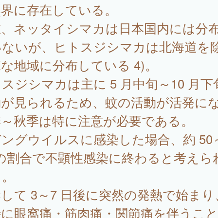
然界に存在している。
在、ネッタイシマカは日本国内には分
いないが、ヒトスジシマカは北海道を
な地域に分布している 4)。
スジシマカは主に 5 月中旬～10 月下
動が見られるため、蚊の活動が活発に
季～秋季は特に注意が必要である。
グウイルスに感染した場合、約 50
%の割合で不顕性感染に終わると考えら
る。
して 3～7 日後に突然の発熱で始まり
特に眼窩痛・筋肉痛・関節痛を伴うこ