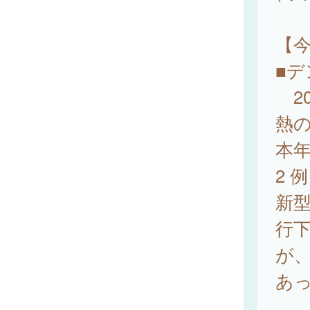
【
■デ
20
熱の
本
2 
新型
行
が、
あ