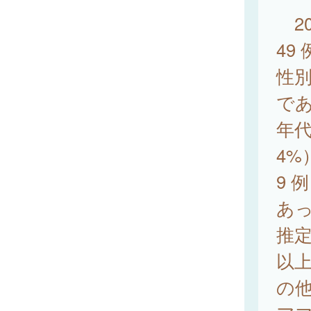
20
49
性別
で
年代
4%
9 
あ
推定
以
の