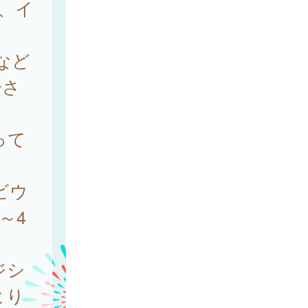
）、イ
など
告さ
って
ビウ
～4
ジシ
より