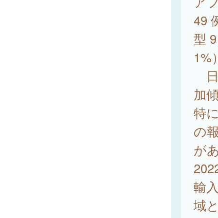
ア
49
型 9
1%
日
加
特に
の報
が
202
輸入
域と