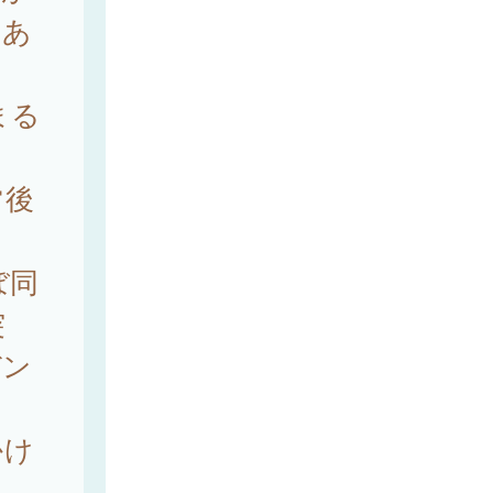
もあ
まる
常後
ぼ同
突
デン
かけ