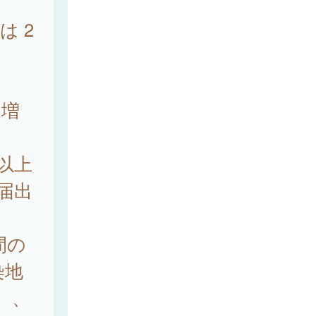
は 2
増
例以上
の届出
年間の
染地
）、