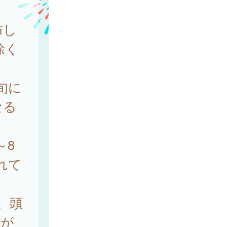
布し
除く
旬に
なる
～8
れて
、頭
とが