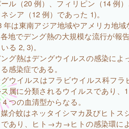
ール（20 例）、フィリピン（14 例
ネシア（12 例）であった 1)。
23 年は東南アジア地域やアメリカ地域
界各地でデング熱の大規模な流行が報
いる 2, 3)。
ング熱はデングウイルスの感染によ
じる感染症である。
ングウイルスはフラビウイルス科フラ
ルス属に分類されるウイルスであり、1
 4 つの血清型からなる。
な媒介蚊はネッタイシマカ及びヒトス
カであり、ヒト→カ→ヒトの感染環に