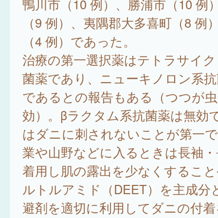
鴨川市（10 例）、勝浦市（10 例
（9 例）、夷隅郡大多喜町（8 例
（4 例）であった。
治療の第一選択薬はテトラサイク
菌薬であり、ニューキノロン系抗
であるとの報告もある（つつが虫
効）。βラクタム系抗菌薬は無効
はダニに刺されないことが第一で
業や山野などに入るときは長袖・
着用し肌の露出を少なくすること
ルトルアミド（DEET）を主成分
避剤を適切に利用してダニの付着