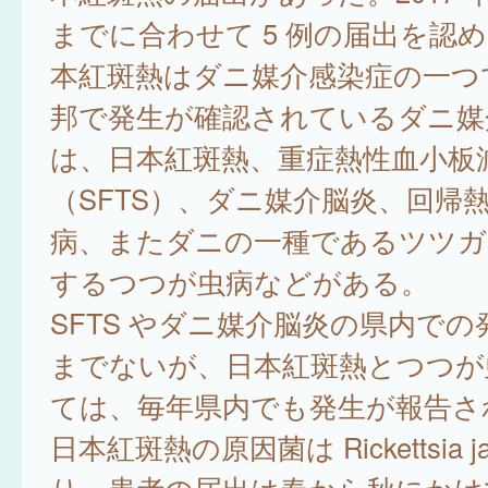
までに合わせて 5 例の届出を認
本紅斑熱はダニ媒介感染症の一つ
邦で発生が確認されているダニ媒
は、日本紅斑熱、重症熱性血小板
（SFTS）、ダニ媒介脳炎、回帰
病、またダニの一種であるツツガ
するつつが虫病などがある。
SFTS やダニ媒介脳炎の県内で
までないが、日本紅斑熱とつつが
ては、毎年県内でも発生が報告さ
日本紅斑熱の原因菌は Rickettsia ja