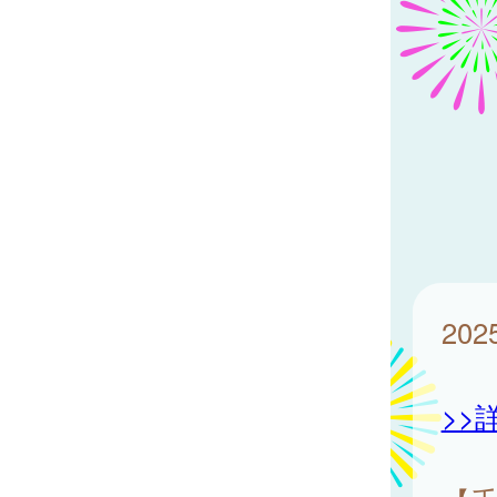
20
>>