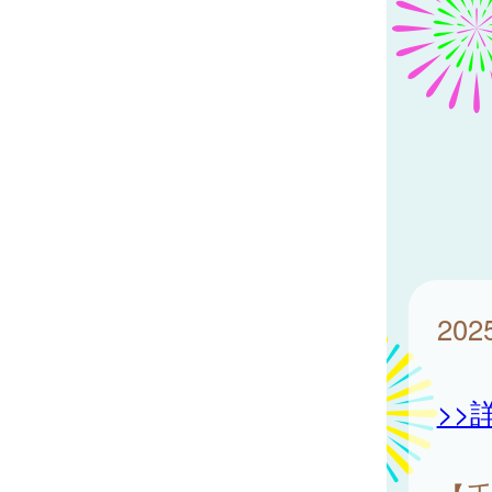
20
>>