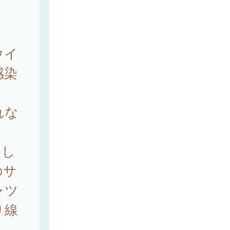
ウイ
感染
れな
出し
のサ
ャツ
り線