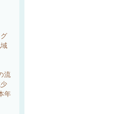
ング
地域
の流
減少
本年