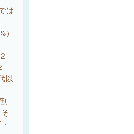
内では
1%）
2
2
 代以
割
、そ
東・