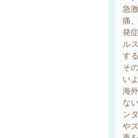
急
痛
発
ル
す
そ
い
海
な
ン
や
香