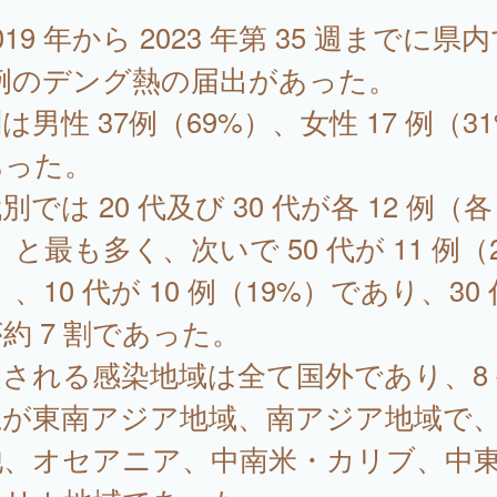
19 年から 2023 年第 35 週までに県
 例のデング熱の届出があった。
は男性 37例（69%）、女性 17 例（3
あった。
別では 20 代及び 30 代が各 12 例（各 
）と最も多く、次いで 50 代が 11 例（
）、10 代が 10 例（19%）であり、30
約 7 割であった。
される感染地域は全て国外であり、8 
上が東南アジア地域、南アジア地域で
他、オセアニア、中南米・カリブ、中