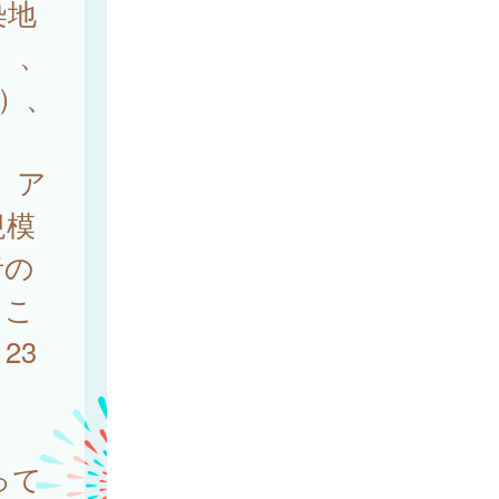
染地
）、
例）、
、ア
規模
者の
るこ
23
って