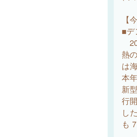
【
■デ
20
熱の
は
本年
新型
行
した
も 