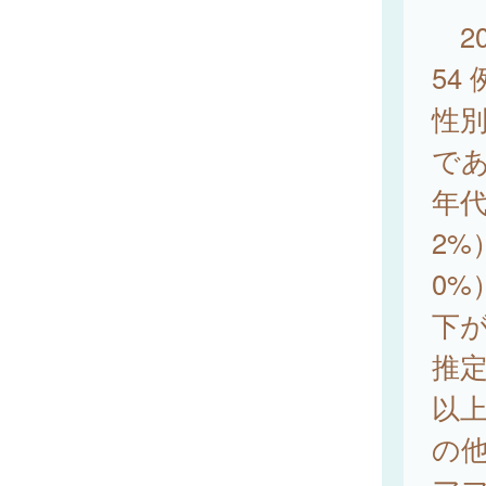
20
54
性別
で
年代
2%
0%
下が
推定
以
の