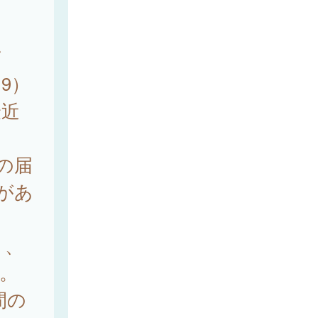
て
9）
最近
上の届
出があ
り、
た。
年間の