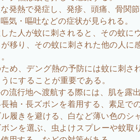
激な発熱で発症し、発疹、頭痛、骨関節
、嘔気・嘔吐などの症状が見られる。
症した人が蚊に刺されると、その蚊に
スが移り、その蚊に刺された他の人に
る。
のため、デング熱の予防には蚊に刺さ
ようにすることが重要である。
外の流行地へ渡航する際には、肌を露
い長袖・長ズボンを着用する、素足で
ダル履きを避ける、白など薄い色のシ
ズボンを選ぶ、虫よけスプレーや蚊取
を使用する、などの対策がある。