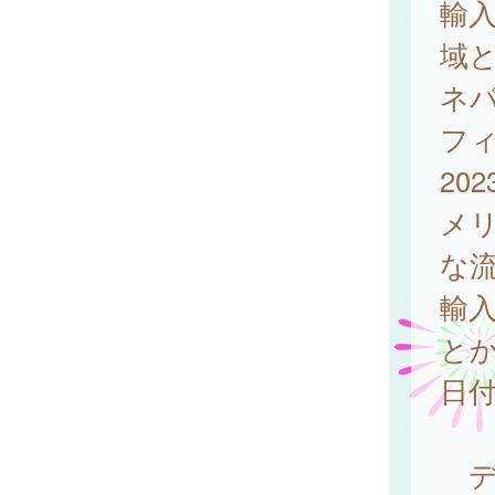
輸入
域と
ネパ
フィ
20
メ
な流
輸
とか
日付
デ