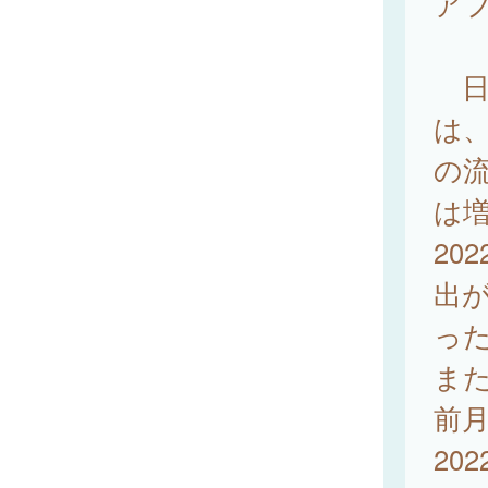
ア
日
は、
の
は
20
出が
っ
また
前月
202