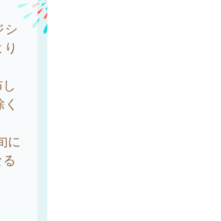
ジシ
より
布し
除く
旬に
なる