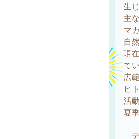
生
主
マ
自
現
て
広範
ヒト
活
夏
デ