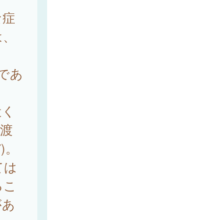
な症
は、
）であ
近く
渡
)。
ては
るこ
があ