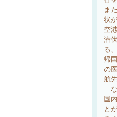
ま
状
空
潜伏
る
帰
の
航先
な
国
と