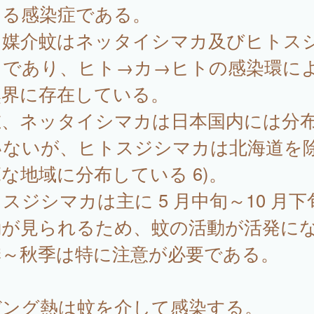
じる感染症である。
な媒介蚊はネッタイシマカ及びヒトス
カであり、ヒト→カ→ヒトの感染環に
然界に存在している。
在、ネッタイシマカは日本国内には分
いないが、ヒトスジシマカは北海道を
な地域に分布している 6)。
スジシマカは主に 5 月中旬～10 月下
動が見られるため、蚊の活動が活発に
季～秋季は特に注意が必要である。
ング熱は蚊を介して感染する。