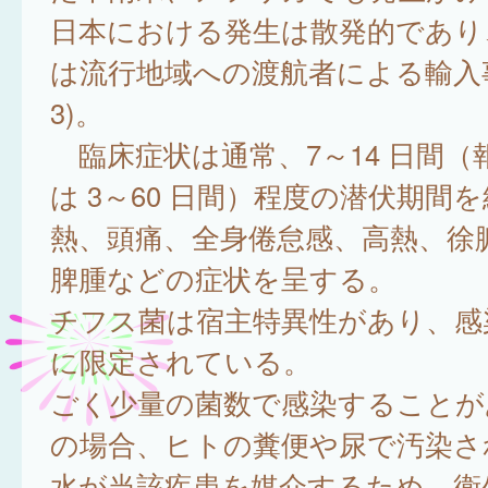
日本における発生は散発的であり
は流行地域への渡航者による輸入
3)。
臨床症状は通常、7～14 日間（
は 3～60 日間）程度の潜伏期間
熱、頭痛、全身倦怠感、高熱、徐
脾腫などの症状を呈する。
チフス菌は宿主特異性があり、感
に限定されている。
ごく少量の菌数で感染することが
の場合、ヒトの糞便や尿で汚染さ
水が当該疾患を媒介するため、衛