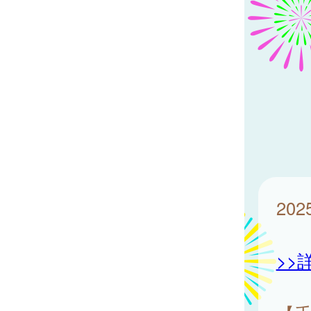
202
>>