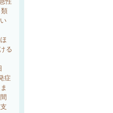
急性
 類
てい
はほ
受ける
日
発症
炎ま
週間
管支