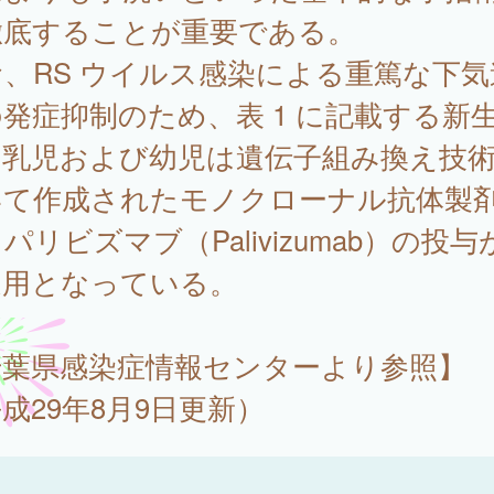
徹底することが重要である。
、RS ウイルス感染による重篤な下気
発症抑制のため、表 1 に記載する新
、乳児および幼児は遺伝子組み換え技
いて作成されたモノクローナル抗体製
パリビズマブ（Palivizumab）の投与
適用となっている。
千葉県感染症情報センターより参照】
成29年8月9日更新）