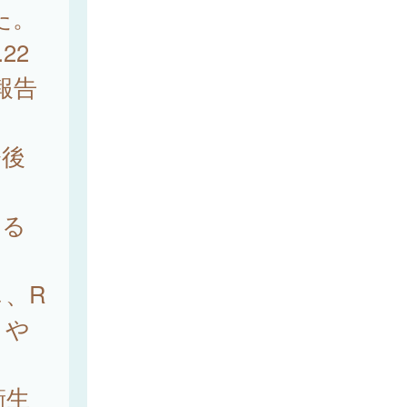
た。
22
報告
今後
する
、R
）や
衛生