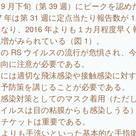
9 月下旬（第 39 週）にピークを認め
17 年は第 31 週に定点当たり報告数が 1.
なり、2016 年よりも１カ月程度早く
増がみられている（図 1）。
の RS ウイルスの流行が危惧され、
動向に注意が必要である。
防には適切な飛沫感染や接触感染に対
染予防策を講じることが必要である。
沫感染対策としてのマスク着用（ただし
 ウイルスは目の粘膜からも感染しうる
エチケットは重要である。
によりも手洗いといった基本的な手指