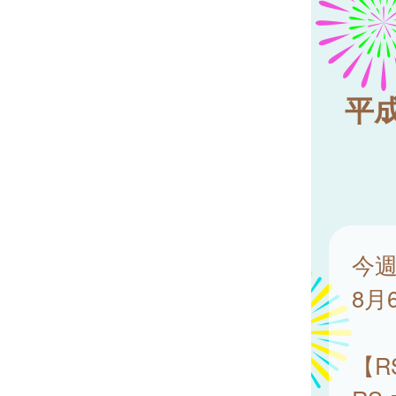
平成
今週
8月
【R