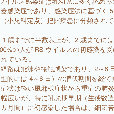
 ウイルス感染症は乳幼児に多く認める
器感染症であり、感染症法に基づく 5
点（小児科定点）把握疾患に分類され
。
 1 歳までに半数以上が、2 歳までに
100%の人が RS ウイルスの初感染を
されている。
経路は飛沫や接触感染であり、2～8 
型的には 4～6 日）の潜伏期間を経て
、症状は軽い風邪様症状から重症の肺
と幅広いが、特に乳児期早期（生後数
数カ月間）に初感染した場合は、細気