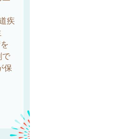
道疾
生
術を
剤で
が保