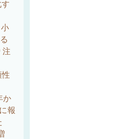
化す
る小
する
り注
顕性
。
年か
々に報
た
増