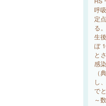
RS
呼吸
定
る
生後
ぼ 
と
感染
（典
し
で
～