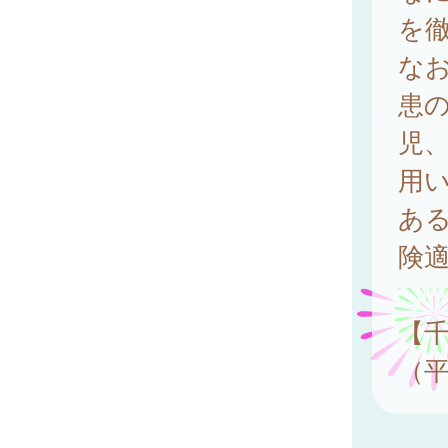
を
なお
患の
児
用
ある
険
【
（平