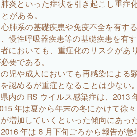
や肺炎といった症状を引き起こし重症
ことがある。
た心肺系の基礎疾患や免疫不全を有す
や、慢性呼吸器疾患等の基礎疾患を有
齢者においても、重症化のリスクがあ
が必要である。
長の児や成人においても再感染による
染を認めるが重症となることは少ない
県内の RS ウイルス感染症は、2013 
2015 年は夏から年末の冬にかけて徐
数が増加していくといった傾向にあっ
2016 年は 8 月下旬ごろから報告が急