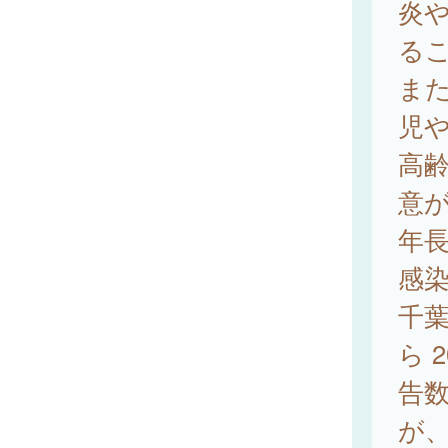
炎
る
ま
児
高
意
年
感
千葉
ら 
告
が、