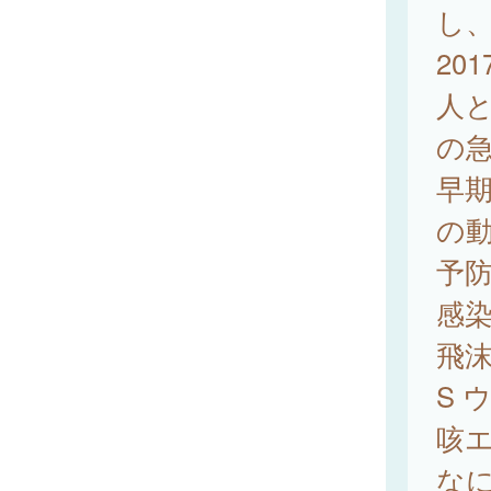
し、
20
人と
の急
早期
の
予
感
飛
S
咳
な