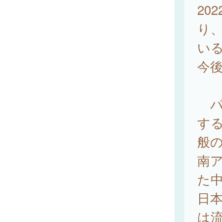
20
り、
いる
今
パ
す
般
南
た
日
は