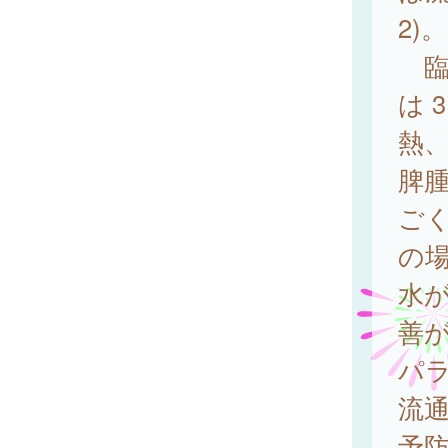
2)。
臨床
は 
熱
脾
ご
の
水
善
パ
流
予