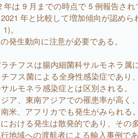
22 年は 9 月までの時点で 5 例報告さ
2021 年と比較して増加傾向が認めら
 1)。
後の発生動向に注意が必要である。
ラチフスは腸内細菌科サルモネラ属
るチフス菌による全身性感染症であり
のサルモネラ感染症とは区別される。
アジア、東南アジアでの罹患率が高く
中南米、アフリカでも発生がみられる
本における発生は散発的であり、その
流行地域への渡航者による輸入事例で