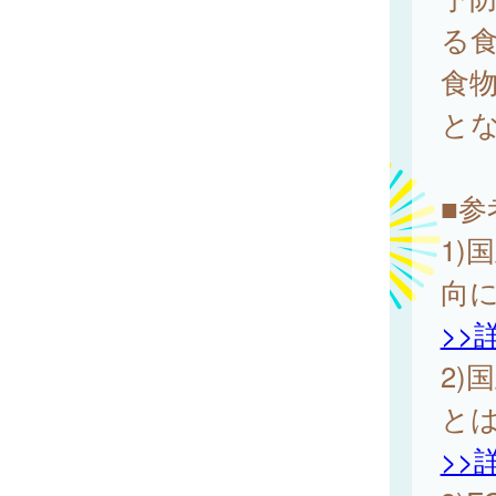
る
食
とな
■参
1)
向
>>
2)
と
>>