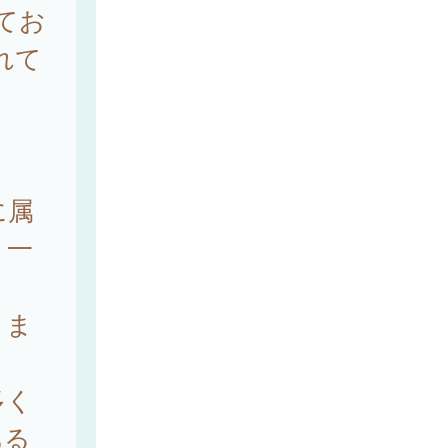
れてお
れて
に属
、一
、ま
。
多く
ある