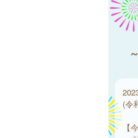
20
(令
【