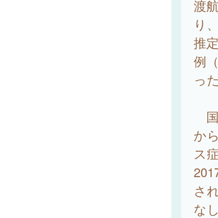
渡航
り
推定
例（
っ
国立
から
ス症
20
され
な