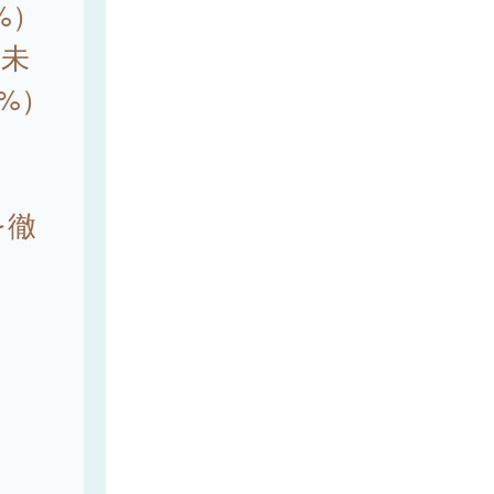
1%）
査未
%）
を徹