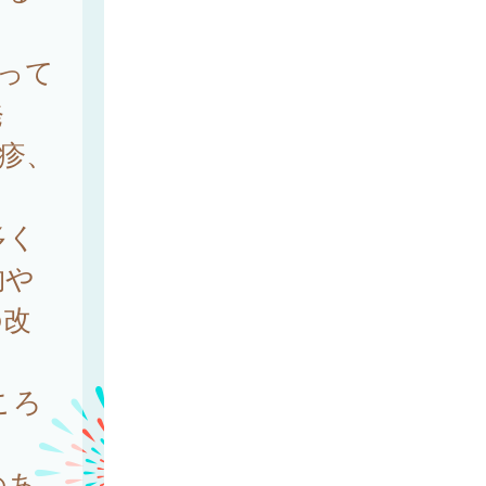
って
発
疹、
多く
物や
の改
ころ
のあ