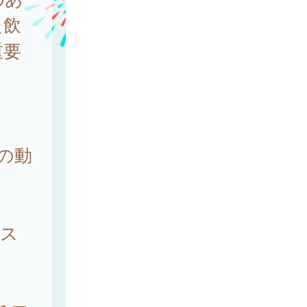
た飲
重要
の動
フス