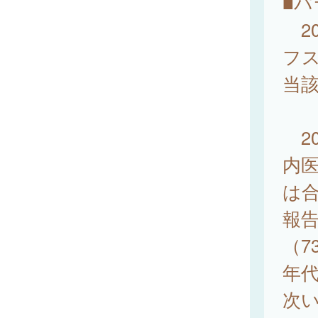
■パ
20
フス
当
20
内
は合
報告
（7
年代
次い