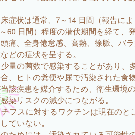
症状は通常、7～14 日間（報告によ
3～60 日間）程度の潜伏期間を経て、
、頭痛、全身倦怠感、高熱、徐脈、バラ
腫などの症状を呈する。
く少量の菌数で感染することがあり、
場合、ヒトの糞便や尿で汚染された食
が当該疾患を媒介するため、衛生環境
が感染リスクの減少につながる。
ラチフスに対するワクチンは現在のと
通していない。
防のためには、汚染されている可能性