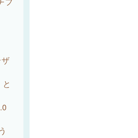
チフ
ンザ
）と
0
のう