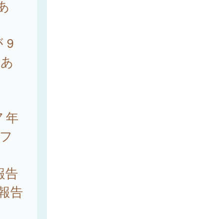
あ
 9
であ
 年
チフ
度報告
は報告