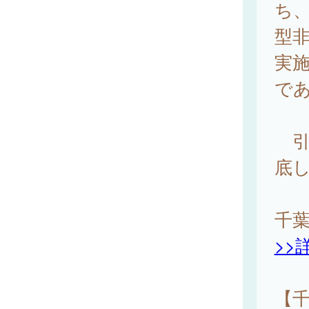
ち、
型非
実施
で
引
底
千
>>
【