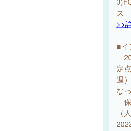
3)
ス
>>
■
20
定点
週）
な
保健
（
20