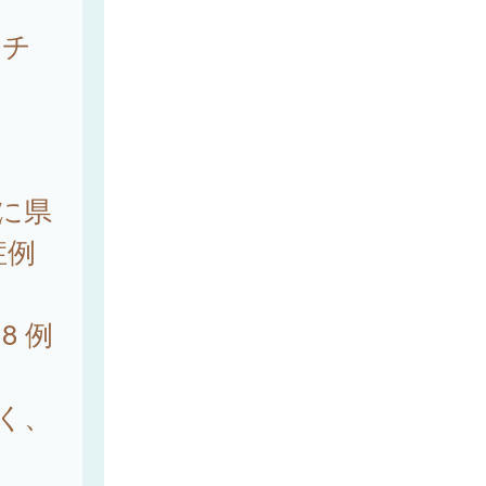
ラチ
でに県
症例
8 例
。
多く、