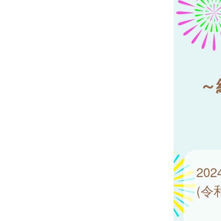
～
20
(令