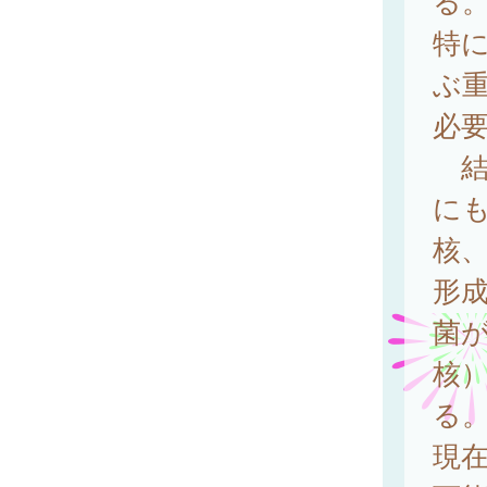
る
特
ぶ
必要
結
に
核
形
菌
核
る
現