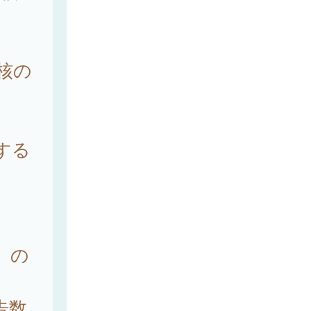
核の
する
）の
告数