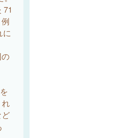
71
 例
れに
国の
、
状を
され
など
あ