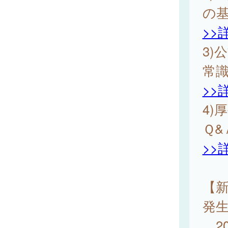
の
>>
3)
常識 
>>
4)
Ｑ&
>>
【新
発
20