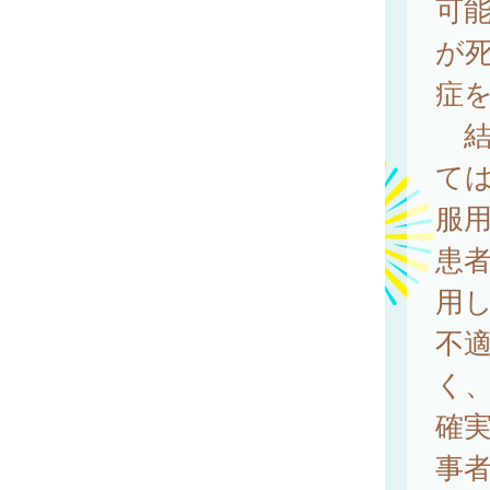
可能
が
症を
結
て
服
患
用
不
く
確
事者