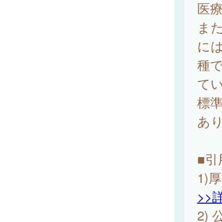
医療
ま
には
種で
て
標準
あり
■引
1)
>>
2)