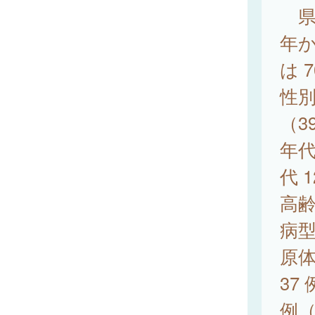
県内
年か
は 
性別
（3
年代
代 
高
病型
原体
37
例（