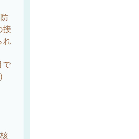
予防
の接
られ
月で
)
結核