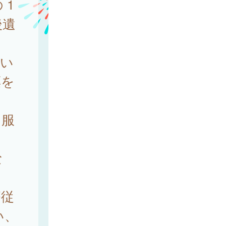
 1
後遺
い
薬を
を服
な
療従
い、