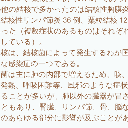
他の結核で多かったのは結核性胸膜炎 
結核性リンパ節炎 36 例、粟粒結核 12
あった（複数症状のあるものはそれぞ
上している）。
核は、結核菌によって発生するわが
要な感染症の一つである。
核菌は主に肺の内部で増えるため、咳
、発熱、呼吸困難等、風邪のような症
することが多いが、肺以外の臓器が冒
こともあり、腎臓、リンパ節、骨、脳
体のあらゆる部分に影響が及ぶことが