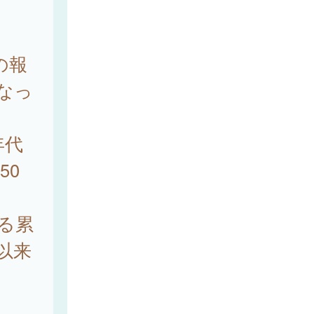
の報
となっ
年代
50
ける累
）以来