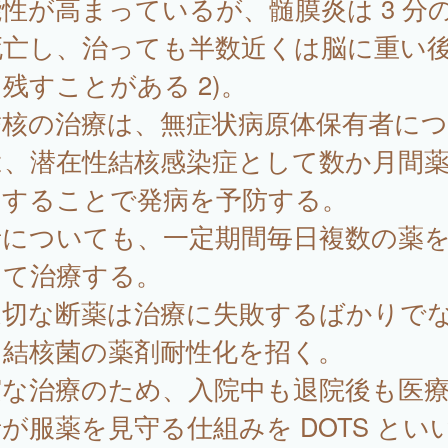
性が高まっているが、髄膜炎は 3 分の
死亡し、治っても半数近くは脳に重い
残すことがある 2)。
核の治療は、無症状病原体保有者につ
は、潜在性結核感染症として数か月間
用することで発病を予防する。
者についても、一定期間毎日複数の薬
して治療する。
適切な断薬は治療に失敗するばかりで
、結核菌の薬剤耐性化を招く。
実な治療のため、入院中も退院後も医
が服薬を見守る仕組みを DOTS とい