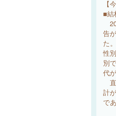
【
■結
20
告が
た
性別
別で
代が
直近
計が
で