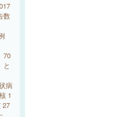
17
告数
例
、70
%）と
症状病
核 1
27
た。