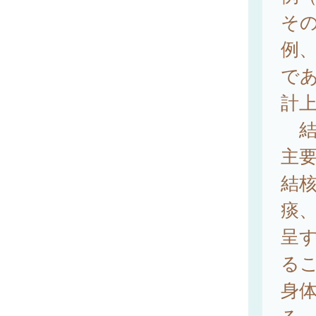
その
例、
で
計
結
主
結
痰
呈
る
身