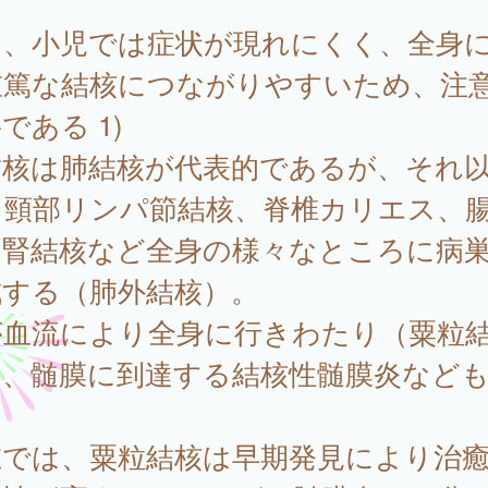
。
に、小児では症状が現れにくく、全身
重篤な結核につながりやすいため、注
である 1)
核は肺結核が代表的であるが、それ
も頸部リンパ節結核、脊椎カリエス、
、腎結核など全身の様々なところに病
成する（肺外結核）。
が血流により全身に行きわたり（粟粒
）、髄膜に到達する結核性髄膜炎など
。
在では、粟粒結核は早期発見により治