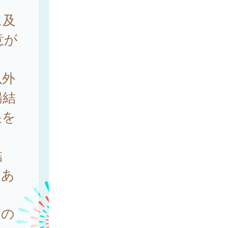
に及
意が
以外
腸結
巣を
結
もあ
癒の