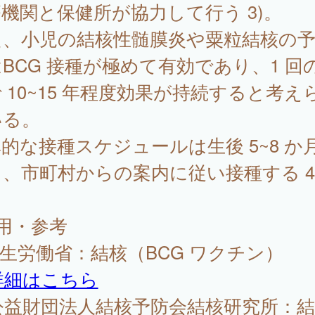
機関と保健所が協力して行う 3)。
た、小児の結核性髄膜炎や粟粒結核の
BCG 接種が極めて有効であり、1 回
 10~15 年程度効果が持続すると考え
いる。
的な接種スケジュールは生後 5~8 か
、市町村からの案内に従い接種する 4
用・参考
厚生労働省：結核（BCG ワクチン）
詳細はこちら
 公益財団法人結核予防会結核研究所：