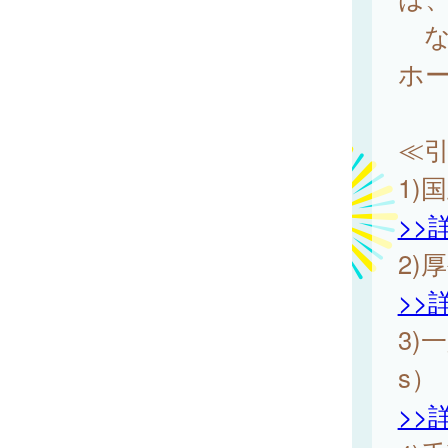
な
ホー
≪
1)
>>
2)
>>
3)
s）
>>