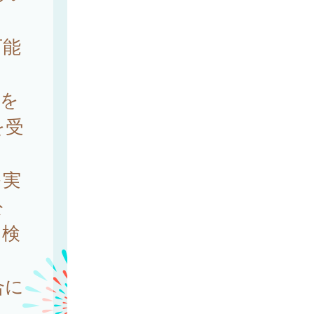
可能
染を
を受
を実
公
る検
合に