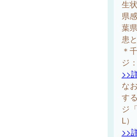
生
県
葉
患
＊
ジ
>>
な
す
ジ「
L）
>>