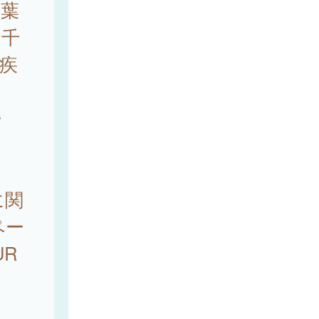
千葉
「千
疾
ー
に関
ペー
R