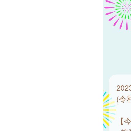
20
(令
【