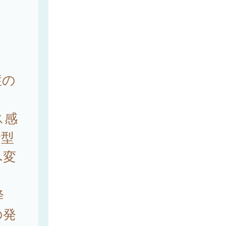
症の
ス感
新型
へ変
降
の発