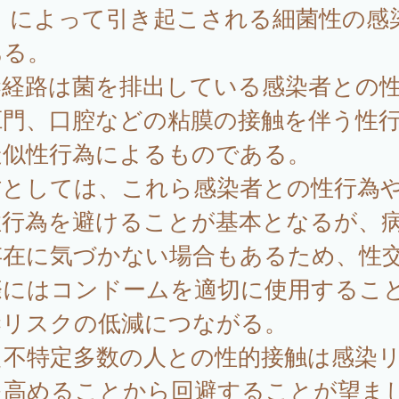
m）によって引き起こされる細菌性の感
ある。
染経路は菌を排出している感染者との
肛門、口腔などの粘膜の接触を伴う性
疑似性行為によるものである。
防としては、これら感染者との性行為
性行為を避けることが基本となるが、
存在に気づかない場合もあるため、性
際にはコンドームを適切に使用するこ
染リスクの低減につながる。
た不特定多数の人との性的接触は感染
を高めることから回避することが望ま