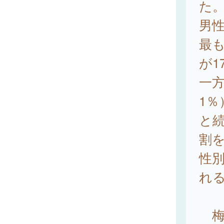
た
男性
最も
が1
一方
1％
と続
割
性
れ
梅毒