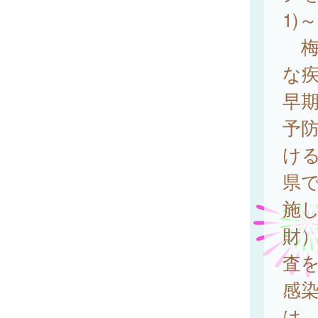
1)～
梅
な
早
予
け
県
施
財
査
感
は