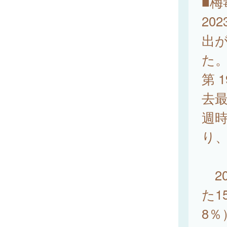
■梅
20
出が
た
第 
去最
週時
り
20
た1
8％