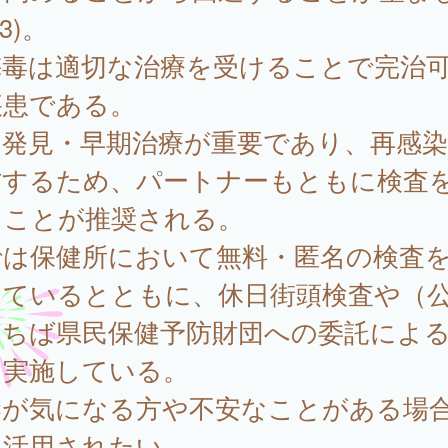
3)。
毒は適切な治療を受けることで完治
疾患である。
期発見・早期治療が重要であり、再感
防するため、パートナーもともに検査
ることが推奨される。
では保健所において無料・匿名の検査
しているとともに、休日街頭検査や（
）ちば県民保健予防財団への委託によ
を実施している。
染が気になる方や不安なことがある場
、活用されたい。