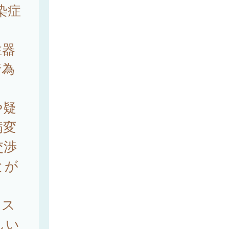
染症
性器
行為
や疑
病変
交渉
とが
リス
しい