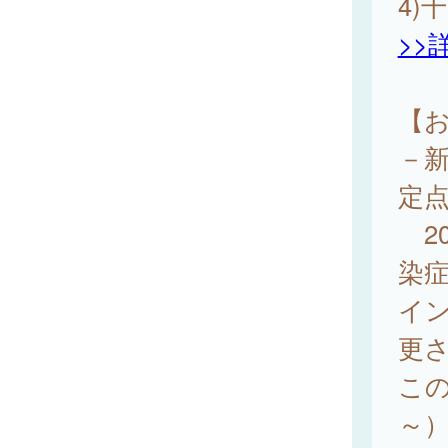
4)
>>
【
－
定
20
染
イ
更
この
～