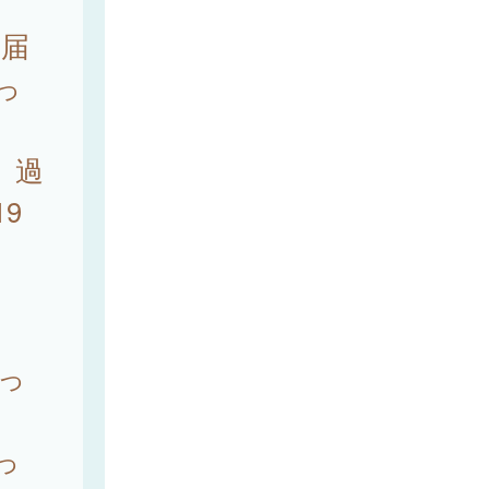
の届
なっ
、過
9
あ
っ
っ