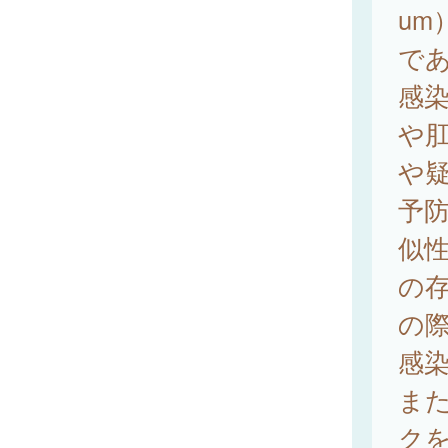
u
で
感
や
や
予
似
の
の
感
ま
ク