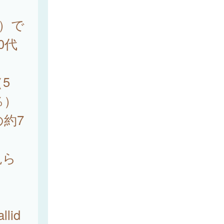
％）で
0代
5
％）
の約7
見ら
lid