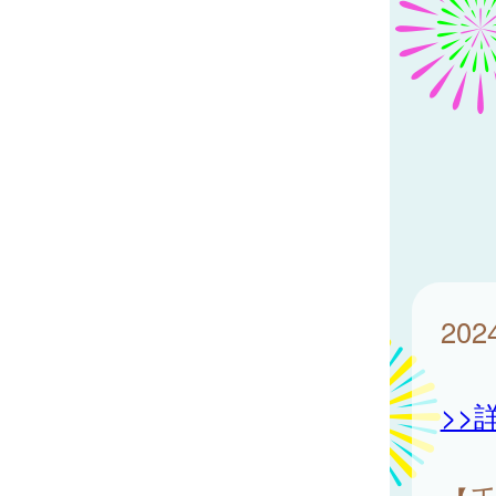
20
>>