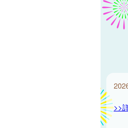
20
>>