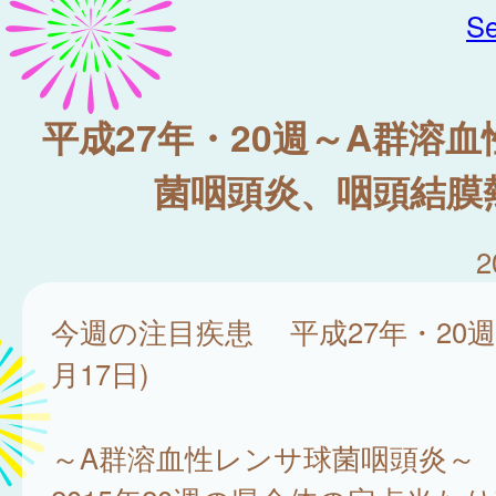
Se
平成27年・20週～A群溶
菌咽頭炎、咽頭結膜
2
今週の注目疾患 平成27年・20週(
月17日)
～A群溶血性レンサ球菌咽頭炎～