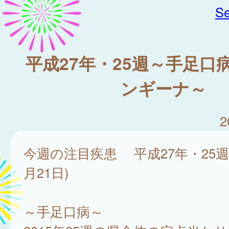
Se
平成27年・25週～手足口
ンギーナ～
2
今週の注目疾患 平成27年・25週(
月21日)
～手足口病～