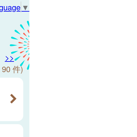
nguage
▼
>>
 90 件)