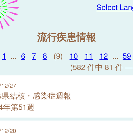
Select La
流行疾患情報
1
...
6
7
8
(9)
10
11
12
...
59
(582 件中 81 件 —
/12/27
葉県結核・感染症週報
24年第51週
/12/20