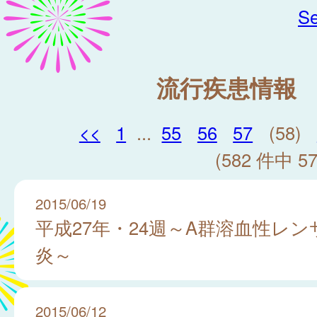
Se
流行疾患情報
<<
1
...
55
56
57
(58)
(582 件中 57
2015/06/19
平成27年・24週～A群溶血性レ
炎～
2015/06/12