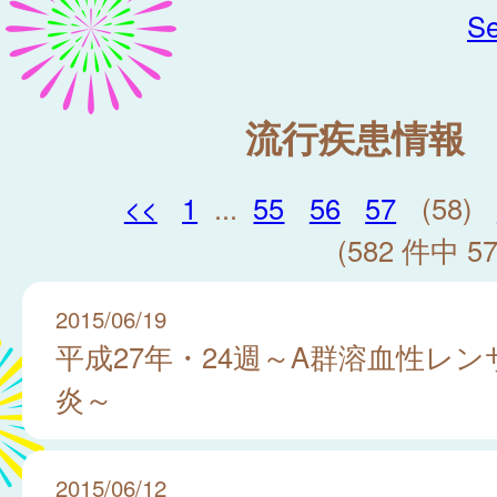
Se
流行疾患情報
<<
1
...
55
56
57
(58)
(582 件中 57
2015/06/19
平成27年・24週～A群溶血性レ
炎～
2015/06/12