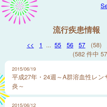
Se
流行疾患情報
<<
1
...
55
56
57
(58)
(582 件中 57
2015/06/19
平成27年・24週～A群溶血性レ
炎～
2015/06/12