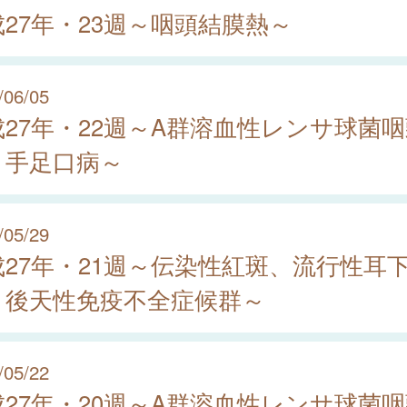
27年・23週～咽頭結膜熱～
/06/05
成27年・22週～A群溶血性レンサ球菌
、手足口病～
/05/29
成27年・21週～伝染性紅斑、流行性耳
、後天性免疫不全症候群～
/05/22
成27年・20週～A群溶血性レンサ球菌