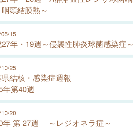
、咽頭結膜熱～
/05/15
成27年・19週～侵襲性肺炎球菌感染症
/10/25
葉県結核・感染症週報
25年第40週
/10/20
20年 第 27週 ～レジオネラ症～