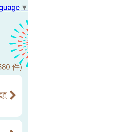
nguage
▼
580 件)
咽頭