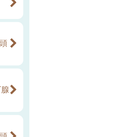
咽頭
下腺
咽頭