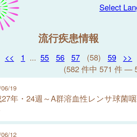
Select La
流行疾患情報
<<
1
...
55
56
57
(58)
59
>>
(582 件中 571 件 — 
/06/19
成27年・24週～A群溶血性レンサ球菌
～
/06/12