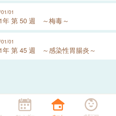
/01/01
21年 第 50 週 ～梅毒～
/01/01
21年 第 45 週 ～感染性胃腸炎～
ル
カレンダー
ホーム
成長記録