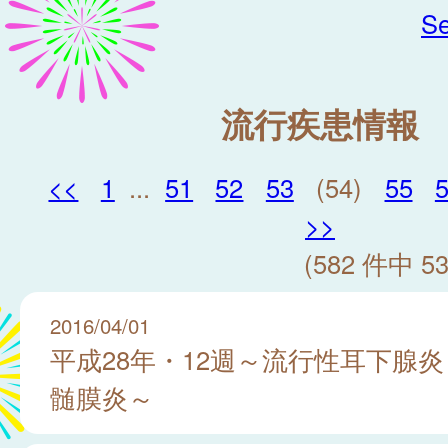
Se
流行疾患情報
<<
1
...
51
52
53
(54)
55
>>
(582 件中 53
2016/04/01
平成28年・12週～流行性耳下腺炎
髄膜炎～