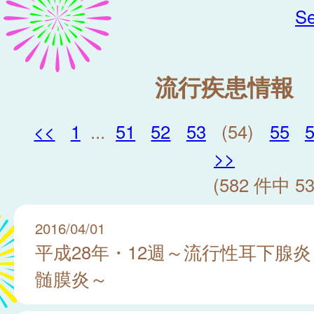
Se
流行疾患情報
<<
1
...
51
52
53
(54)
55
>>
(582 件中 53
2016/04/01
平成28年・12週～流行性耳下腺炎
髄膜炎～