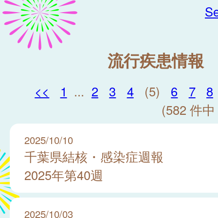
Se
流行疾患情報
<<
1
...
2
3
4
(5)
6
7
8
(582 件中 
2025/10/10
千葉県結核・感染症週報
2025年第40週
2025/10/03