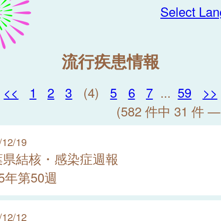
Select La
流行疾患情報
<<
1
2
3
(4)
5
6
7
...
59
>>
(582 件中 31 件 —
/12/19
葉県結核・感染症週報
25年第50週
/12/12