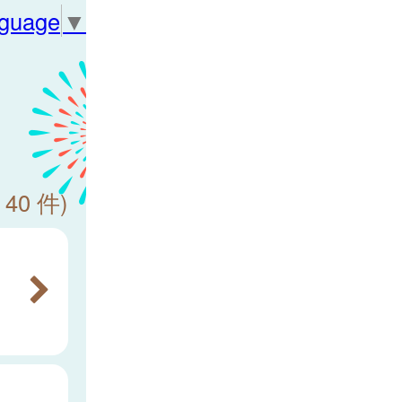
nguage
▼
 40 件)