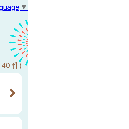
nguage
▼
 40 件)