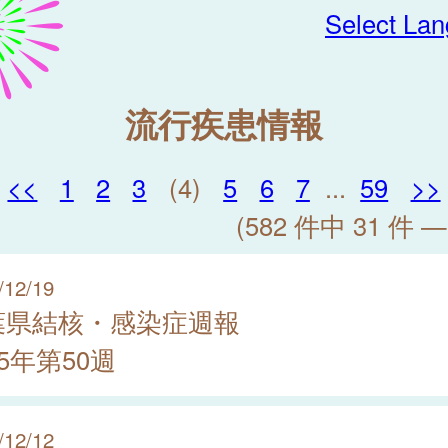
Select La
流行疾患情報
<<
1
2
3
(4)
5
6
7
...
59
>>
(582 件中 31 件 —
/12/19
葉県結核・感染症週報
25年第50週
/12/12