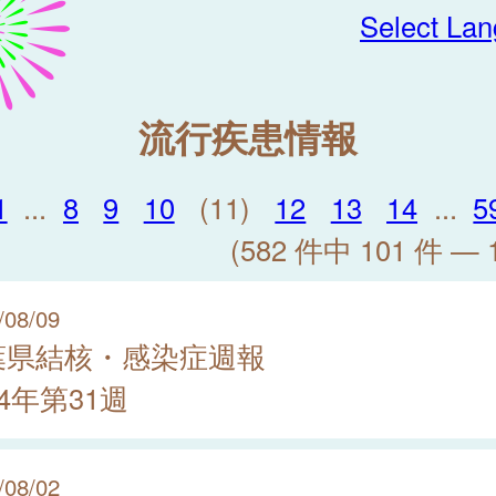
Select La
流行疾患情報
1
...
8
9
10
(11)
12
13
14
...
5
(582 件中 101 件 — 
/08/09
葉県結核・感染症週報
24年第31週
/08/02