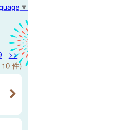
nguage
▼
9
>>
110 件)