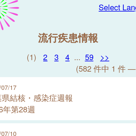
Select La
流行疾患情報
(1)
2
3
4
...
59
>>
(582 件中 1 件 —
/07/17
葉県結核・感染症週報
26年第28週
/07/10