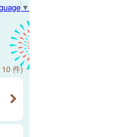
nguage
▼
 10 件)