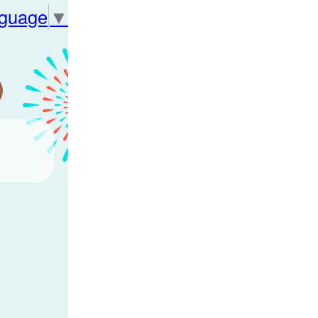
nguage
▼
）