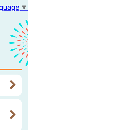
nguage
▼