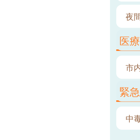
夜
医
市
緊
中毒