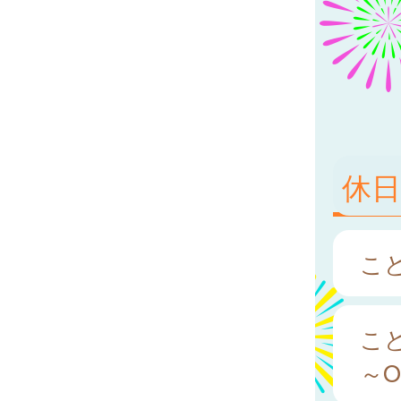
休
こど
こ
～O