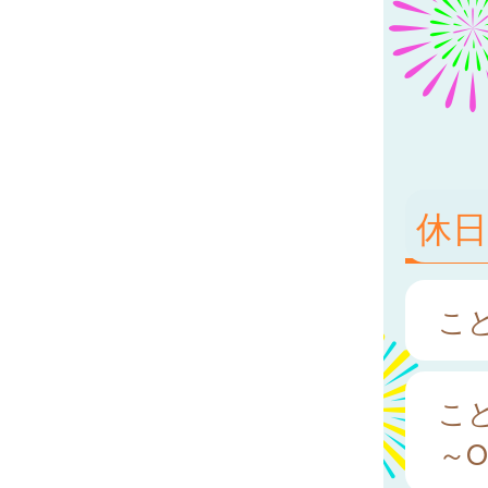
休
こど
こ
～O