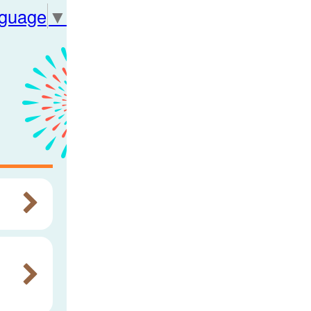
nguage
▼