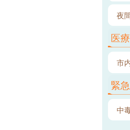
夜
医
市
緊
中毒