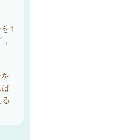
を1
ど，
う
食を
んぱ
える