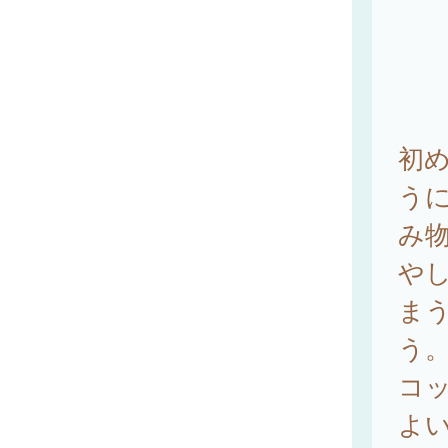
初
う
み
や
ま
う
コ
よ