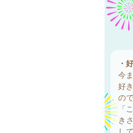
・
今
好
の
「
き
し