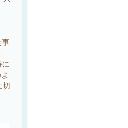
。
食事
料
時に
のよ
に切