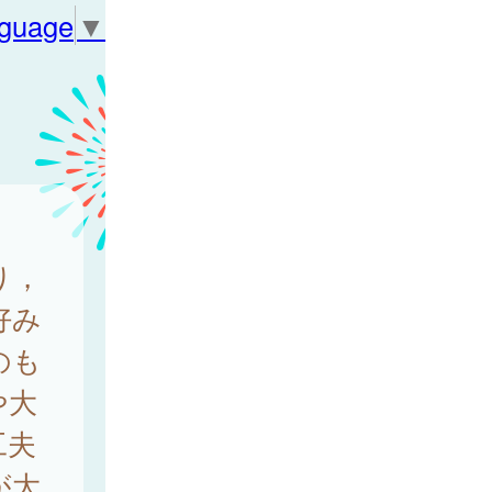
nguage
▼
り，
好み
のも
や大
工夫
が大