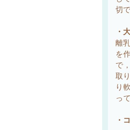
切
・
離
を
で
取
り
っ
・