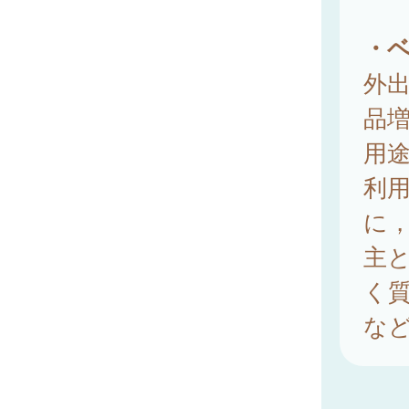
・
外
品
用
利
に
主
く
な