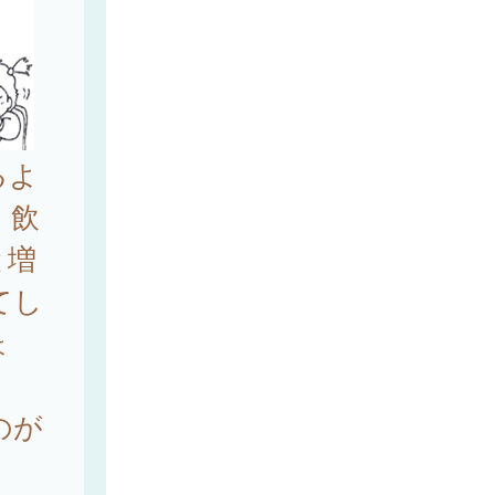
るよ
。飲
と増
てし
ょ
のが