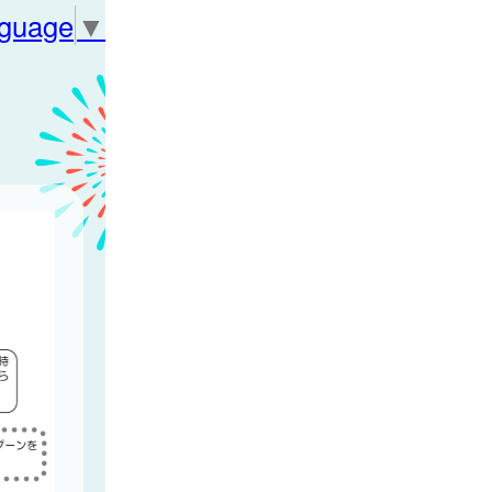
nguage
▼