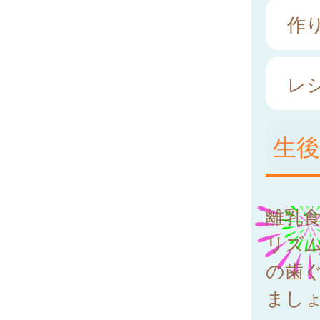
作
レ
生
離乳
リズ
の歯
まし