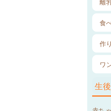
離
食
作
ワ
生
赤ち