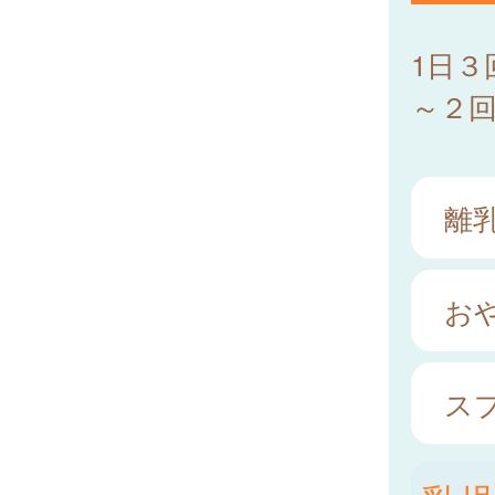
1日
～２
離
お
ス