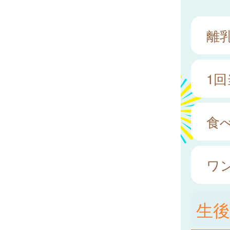
離
1
食
ワ
生