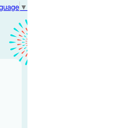
nguage
▼