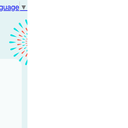
nguage
▼