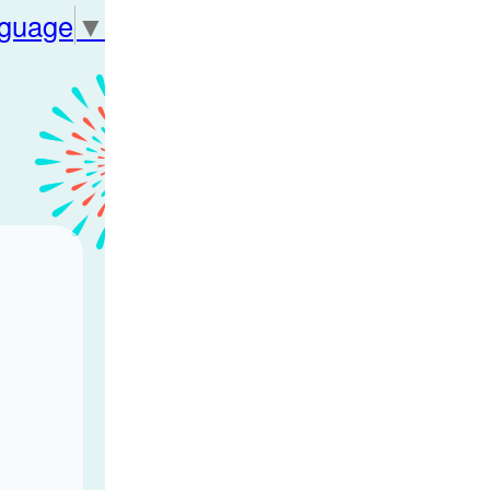
nguage
▼