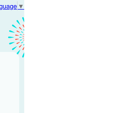
nguage
▼