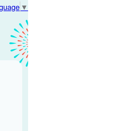
nguage
▼