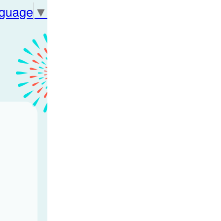
nguage
▼