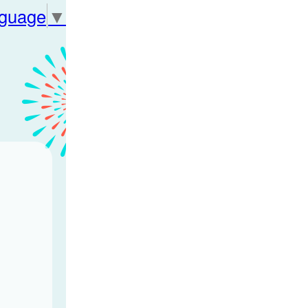
nguage
▼