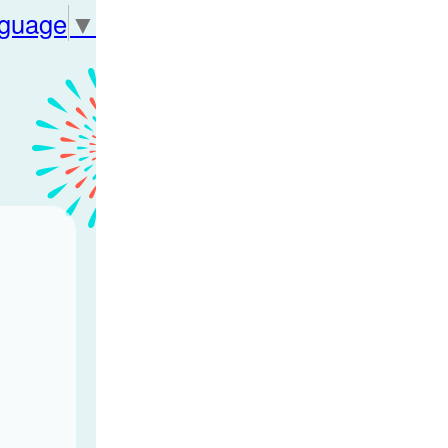
nguage
▼