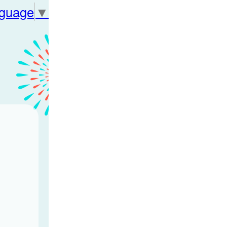
nguage
▼