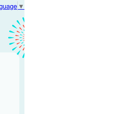
nguage
▼