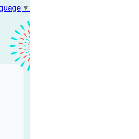
nguage
▼