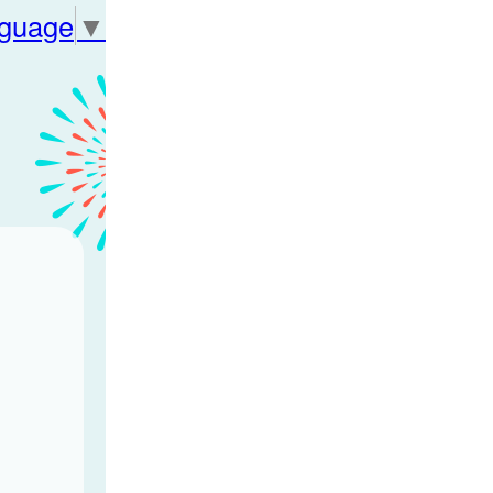
nguage
▼